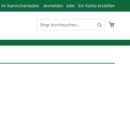
n im Kaninchenladen
Anmelden
Ein Konto erstellen
Mein W
Suche
Suche