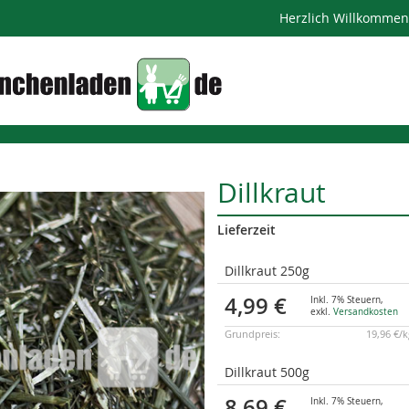
Herzlich Willkomme
Dillkraut
Lieferzeit
Gruppiert
Dillkraut 250g
Produkte
-
4,99 €
Inkl. 7% Steuern
,
Artikel
exkl.
Versandkosten
Grundpreis:
19,96 €/
Dillkraut 500g
8,69 €
Inkl. 7% Steuern
,