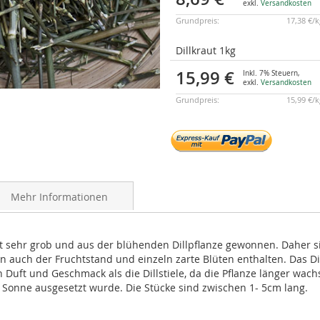
exkl.
Versandkosten
Grundpreis:
17,38 €/
Dillkraut 1kg
15,99 €
Inkl. 7% Steuern
,
exkl.
Versandkosten
Grundpreis:
15,99 €/
Mehr Informationen
ist sehr grob und aus der blühenden Dillpflanze gewonnen. Daher 
n auch der Fruchtstand und einzeln zarte Blüten enthalten. Das Dil
n Duft und Geschmack als die Dillstiele, da die Pflanze länger wac
 Sonne ausgesetzt wurde. Die Stücke sind zwischen 1- 5cm lang.