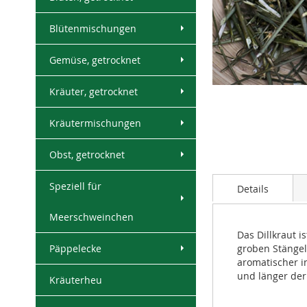
Blütenmischungen
Gemüse, getrocknet
Skip
Kräuter, getrocknet
to
the
Kräutermischungen
beginning
of
Obst, getrocknet
the
images
Speziell für
gallery
Details
Meerschweinchen
Das Dillkraut 
Päppelecke
groben Stängel
aromatischer i
und länger der
Kräuterheu