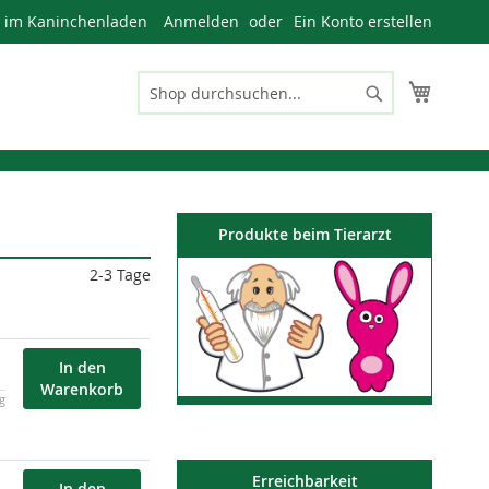
n im Kaninchenladen
Anmelden
Ein Konto erstellen
Mein W
Suche
Suche
Produkte beim Tierarzt
2-3 Tage
In den
Warenkorb
kg
Erreichbarkeit
In den