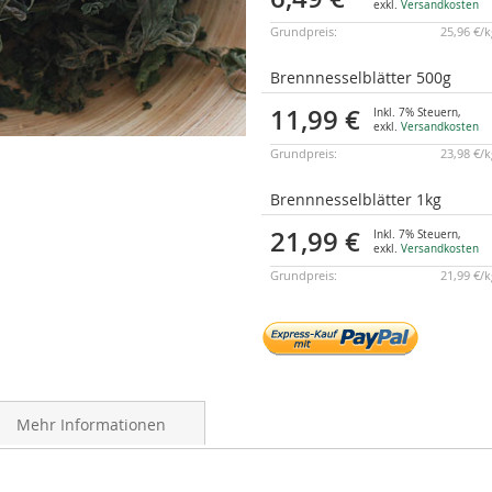
exkl.
Versandkosten
Grundpreis:
25,96 €/
Brennnesselblätter 500g
11,99 €
Inkl. 7% Steuern
,
exkl.
Versandkosten
Grundpreis:
23,98 €/
Brennnesselblätter 1kg
21,99 €
Inkl. 7% Steuern
,
exkl.
Versandkosten
Grundpreis:
21,99 €/
Mehr Informationen