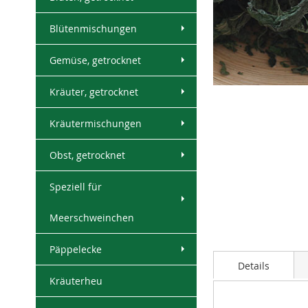
Blütenmischungen
Gemüse, getrocknet
Skip
Kräuter, getrocknet
to
the
Kräutermischungen
beginning
of
Obst, getrocknet
the
images
Speziell für
gallery
Meerschweinchen
Päppelecke
Details
Kräuterheu