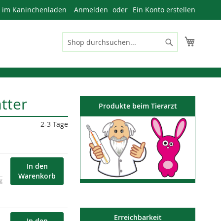
n im Kaninchenladen
Anmelden
Ein Konto erstellen
Mein W
Suche
Suche
tter
Produkte beim Tierarzt
2-3 Tage
In den
Warenkorb
kg
Erreichbarkeit
In den