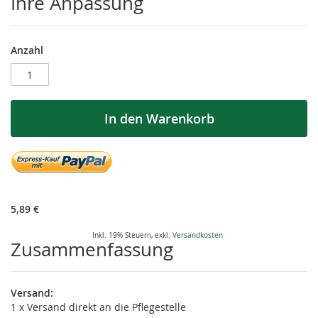
Ihre Anpassung
CarePaket
Auf
Anzahl
für
Lager
Oskar
In den Warenkorb
5,89 €
Inkl. 19% Steuern
,
exkl.
Versandkosten
Zusammenfassung
Versand:
1 x Versand direkt an die Pflegestelle