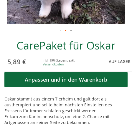
Skip
CarePaket für Oskar
to
the
beginning
5,89 €
of
Inkl. 19% Steuern
,
exkl.
AUF LAGER
Versandkosten
the
images
Anpassen und in den Warenkorb
gallery
Oskar stammt aus einem Tierheim und galt dort als
austherapiert und sollte beim nächsten Einstellen des
Fressens für immer schlafen geschickt werden.
Er kam zum Kaninchenschutz, um eine 2. Chance mit
Artgenossen an seiner Seite zu bekommen.