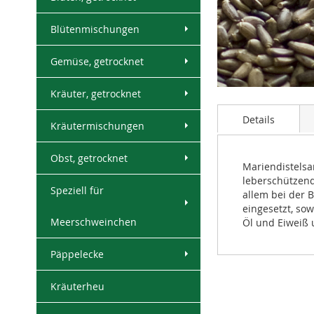
Blütenmischungen
Gemüse, getrocknet
Skip
Kräuter, getrocknet
to
Details
the
Kräutermischungen
beginning
of
Obst, getrocknet
the
Mariendistelsa
images
leberschützend
Speziell für
gallery
allem bei der 
eingesetzt, so
Meerschweinchen
Öl und Eiweiß 
Päppelecke
Kräuterheu