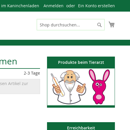
n im Kaninchenladen
Anmelden
Ein Konto erstellen
Mein W
Suche
Suche
amen
Produkte beim Tierarzt
2-3 Tage
sen Artikel zur
Erreichbarkeit