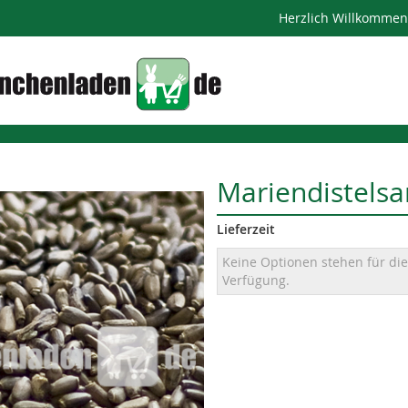
Herzlich Willkomme
Mariendistels
Lieferzeit
Gruppiert
Keine Optionen stehen für die
Produkte
Verfügung.
-
Artikel