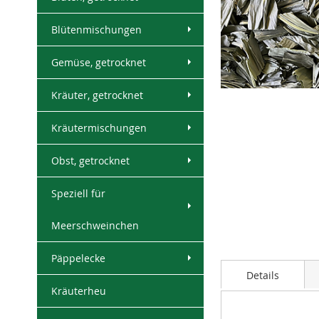
Blütenmischungen
Gemüse, getrocknet
Skip
Kräuter, getrocknet
to
the
Kräutermischungen
beginning
of
Obst, getrocknet
the
images
Speziell für
gallery
Meerschweinchen
Päppelecke
Details
Kräuterheu