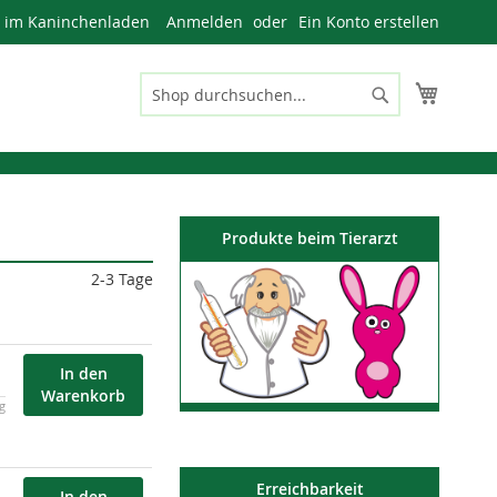
n im Kaninchenladen
Anmelden
Ein Konto erstellen
Mein W
Suche
Suche
Produkte beim Tierarzt
2-3 Tage
In den
Warenkorb
kg
Erreichbarkeit
In den