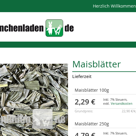
Herzlich Willkomme
Maisblätter
Lieferzeit
Gruppiert
Maisblätter 100g
Produkte
-
2,29 €
Inkl. 7% Steuern
,
Artikel
exkl.
Versandkosten
Grundpreis:
22,90 €/
Maisblätter 250g
4,79 €
Inkl. 7% Steuern
,