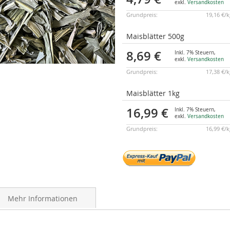
exkl.
Versandkosten
Grundpreis:
19,16 €/
Maisblätter 500g
8,69 €
Inkl. 7% Steuern
,
exkl.
Versandkosten
Grundpreis:
17,38 €/
Maisblätter 1kg
16,99 €
Inkl. 7% Steuern
,
exkl.
Versandkosten
Grundpreis:
16,99 €/
Mehr Informationen