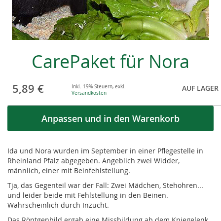
Skip
CarePaket für Nora
to
the
beginning
5,89 €
of
Inkl. 19% Steuern
,
exkl.
AUF LAGER
Versandkosten
the
images
Anpassen und in den Warenkorb
gallery
Ida und Nora wurden im September in einer Pflegestelle in
Rheinland Pfalz abgegeben. Angeblich zwei Widder,
männlich, einer mit Beinfehlstellung.
Tja, das Gegenteil war der Fall: Zwei Mädchen, Stehohren...
und leider beide mit Fehlstellung in den Beinen.
Wahrscheinlich durch Inzucht.
Das Röntgenbild ergab eine Missbildung ab dem Kniegelenk..