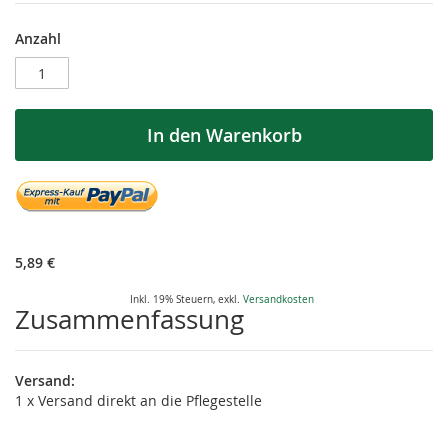
CarePaket
Auf
Anzahl
für
Lager
Nora
In den Warenkorb
5,89 €
Inkl. 19% Steuern
,
exkl.
Versandkosten
Zusammenfassung
Versand:
1 x Versand direkt an die Pflegestelle