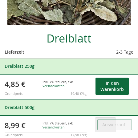
Skip
Dreiblatt
to
the
beginning
Lieferzeit
2-3 Tage
of
Gruppiert
the
Dreiblatt 250g
Produkte
images
-
gallery
Artikel
4,85 €
Inkl. 7% Steuern
,
exkl.
In den
Versandkosten
Warenkorb
Grundpreis:
19,40 €/kg
Dreiblatt 500g
8,99 €
Inkl. 7% Steuern
,
exkl.
Ausverkauft
Versandkosten
Grundpreis:
17,98 €/kg