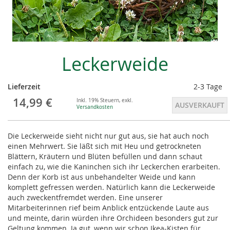
Skip
Leckerweide
to
the
beginning
Lieferzeit
2-3 Tage
of
14,99 €
the
Inkl. 19% Steuern
,
exkl.
AUSVERKAUFT
Versandkosten
images
gallery
Die Leckerweide sieht nicht nur gut aus, sie hat auch noch
einen Mehrwert. Sie läßt sich mit Heu und getrockneten
Blättern, Kräutern und Blüten befüllen und dann schaut
einfach zu, wie die Kaninchen sich ihr Leckerchen erarbeiten.
Denn der Korb ist aus unbehandelter Weide und kann
komplett gefressen werden. Natürlich kann die Leckerweide
auch zweckentfremdet werden. Eine unserer
Mitarbeiterinnen rief beim Anblick entzückende Laute aus
und meinte, darin würden ihre Orchideen besonders gut zur
Geltung kommen. Ja gut, wenn wir schon Ikea-Kisten für